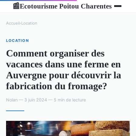
Ecotourisme Poitou Charentes
📰
Accueil
›
Location
LOCATION
Comment organiser des
vacances dans une ferme en
Auvergne pour découvrir la
fabrication du fromage?
Nolan — 3 juin 2024 — 5 min de lecture