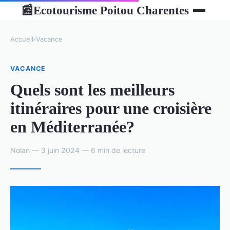
Ecotourisme Poitou Charentes
📰
Accueil
›
Vacance
VACANCE
Quels sont les meilleurs
itinéraires pour une croisière
en Méditerranée?
Nolan — 3 juin 2024 — 6 min de lecture