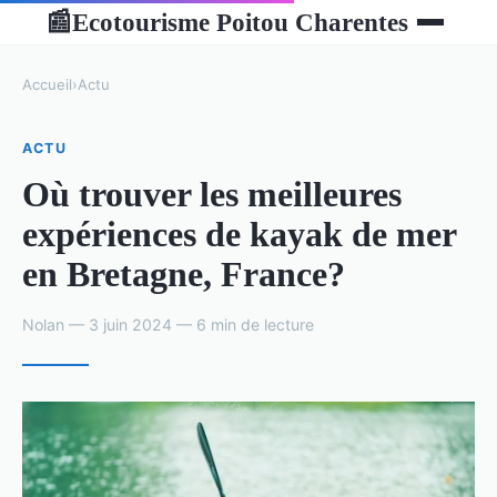
Ecotourisme Poitou Charentes
📰
Accueil
›
Actu
ACTU
Où trouver les meilleures
expériences de kayak de mer
en Bretagne, France?
Nolan — 3 juin 2024 — 6 min de lecture